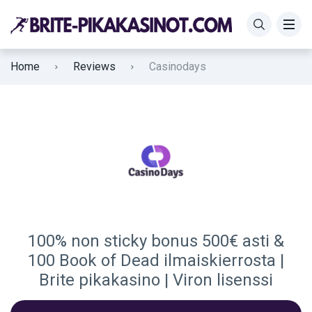
Home
Reviews
Casinodays
100% non sticky bonus 500€ asti &
100 Book of Dead ilmaiskierrosta |
Brite pikakasino | Viron lisenssi