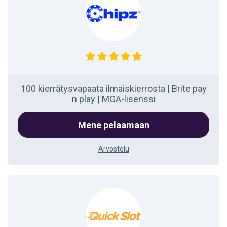
100 kierrätysvapaata ilmaiskierrosta | Brite pay
n play | MGA-lisenssi
Mene pelaamaan
Arvostelu