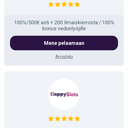
100%/500€ asti + 200 Ilmaiskierrosta / 100%
bonus vedonlyöjille
Mene pelaamaan
Arvostelu