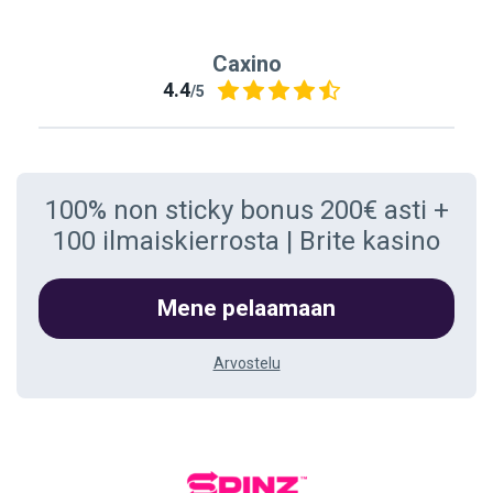
Caxino
4.4
/5
100% non sticky bonus 200€ asti +
100 ilmaiskierrosta | Brite kasino
Mene pelaamaan
Arvostelu