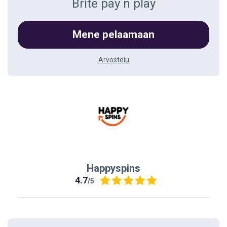
Brite pay n play
Mene pelaamaan
Arvostelu
Happyspins
4.7
/5