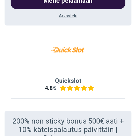
Mene pelaamaan
Arvostelu
Quickslot
4.8
/5
200% non sticky bonus 500€ asti +
10% käteispalautus päivittäin |